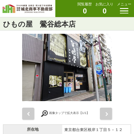
閲覧履歴
お気に入り
メニュー
0
0
ひもの屋 鶯谷総本店
前
次
画像タップで拡大表示【
1
/1】
所在地
東京都台東区根岸１丁目５－１２