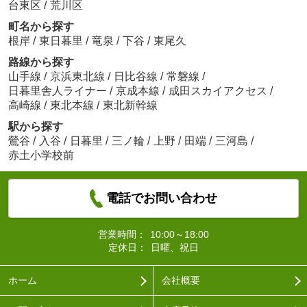
台東区
/
荒川区
町名から探す
根岸
/
東日暮里
/
竜泉
/
下谷
/
東尾久
路線から探す
山手線
/
京浜東北線
/
日比谷線
/
常磐線
/
日暮里舎人ライナー
/
京成本線
/
成田スカイアクセス
/
高崎線
/
東北本線
/
東北新幹線
駅から探す
鶯谷
/
入谷
/
日暮里
/
三ノ輪
/
上野
/
田端
/
三河島
/
赤土小学校前
電話でお問い合わせ
営業時間：
10:00～18:00
定休日：
日曜、祝日
ホーム
会社概要