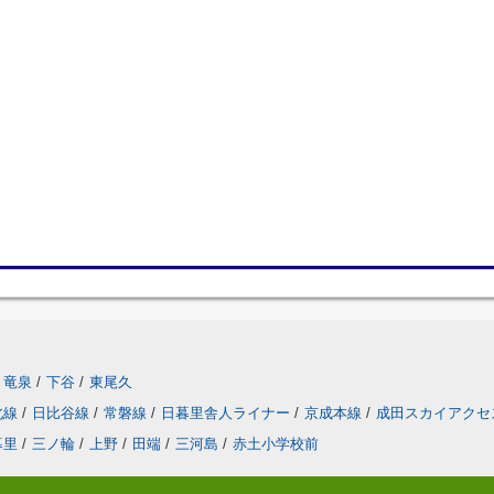
竜泉
/
下谷
/
東尾久
北線
/
日比谷線
/
常磐線
/
日暮里舎人ライナー
/
京成本線
/
成田スカイアクセ
暮里
/
三ノ輪
/
上野
/
田端
/
三河島
/
赤土小学校前