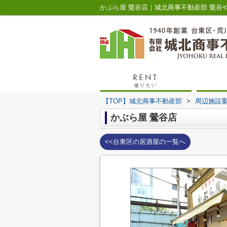
かぶら屋 鶯谷店｜城北商事不動産部 鶯谷
【TOP】城北商事不動産部
>
周辺施設
かぶら屋 鶯谷店
<<台東区の居酒屋の一覧へ