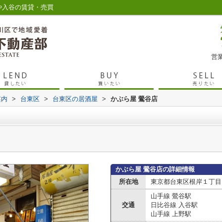
や入谷の賃貸・売買
営業
案内
>
台東区
>
台東区の居酒屋
>
かぶら屋 鶯谷店
かぶら屋 鶯谷店の詳細情報
所在地
東京都台東区根岸１丁目
山手線 鶯谷駅
交通
日比谷線 入谷駅
山手線 上野駅