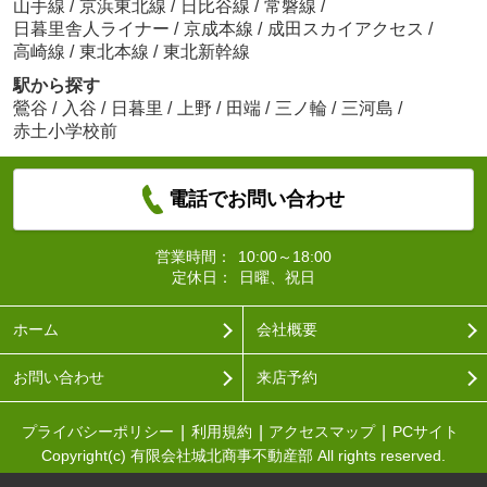
山手線
/
京浜東北線
/
日比谷線
/
常磐線
/
日暮里舎人ライナー
/
京成本線
/
成田スカイアクセス
/
高崎線
/
東北本線
/
東北新幹線
駅から探す
鶯谷
/
入谷
/
日暮里
/
上野
/
田端
/
三ノ輪
/
三河島
/
赤土小学校前
電話でお問い合わせ
営業時間：
10:00～18:00
定休日：
日曜、祝日
ホーム
会社概要
お問い合わせ
来店予約
プライバシーポリシー
利用規約
アクセスマップ
PCサイト
Copyright(c) 有限会社城北商事不動産部 All rights reserved.