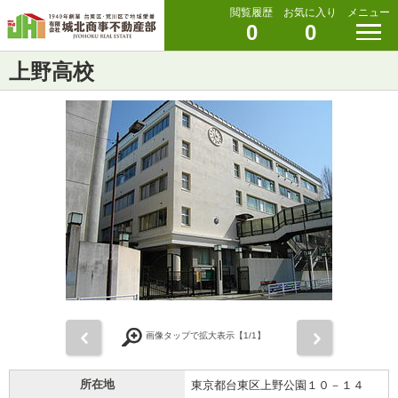
閲覧履歴
お気に入り
メニュー
0
0
上野高校
前
次
画像タップで拡大表示【
1
/1】
所在地
東京都台東区上野公園１０－１４