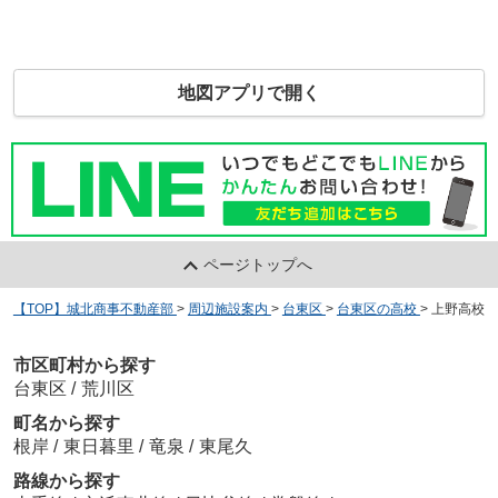
地図アプリで開く
ページトップへ
【TOP】城北商事不動産部
>
周辺施設案内
>
台東区
>
台東区の高校
>
上野高校
市区町村から探す
台東区
/
荒川区
町名から探す
根岸
/
東日暮里
/
竜泉
/
東尾久
路線から探す