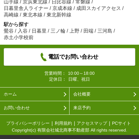
山手線
/
京浜東北線
/
日比谷線
/
常磐線
/
日暮里舎人ライナー
/
京成本線
/
成田スカイアクセス
/
高崎線
/
東北本線
/
東北新幹線
駅から探す
鶯谷
/
入谷
/
日暮里
/
三ノ輪
/
上野
/
田端
/
三河島
/
赤土小学校前
電話でお問い合わせ
営業時間：
10:00～18:00
定休日：
日曜、祝日
ホーム
会社概要
お問い合わせ
来店予約
プライバシーポリシー
利用規約
アクセスマップ
PCサイト
Copyright(c) 有限会社城北商事不動産部 All rights reserved.