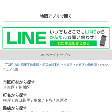
地図アプリで開く
ページトップへ
【TOP】城北商事不動産部
>
周辺施設案内
>
台東区
>
台東区の幼稚園
>
たいと
うこども園
市区町村から探す
台東区
/
荒川区
町名から探す
根岸
/
東日暮里
/
竜泉
/
下谷
/
東尾久
路線から探す