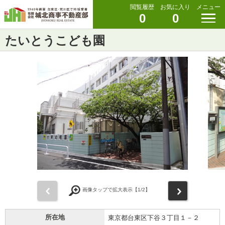
閲覧履歴
お気に入り
メニュー
0
0
たいとうこども園
前
次
画像タップで拡大表示【
1
/2】
所在地
東京都台東区下谷３丁目１－２