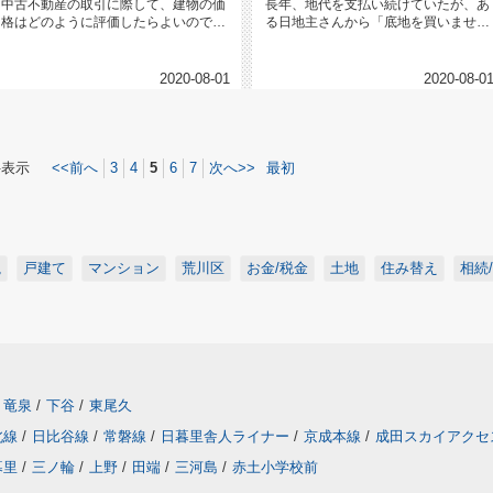
中古不動産の取引に際して、建物の価
長年、地代を支払い続けていたが、あ
格はどのように評価したらよいのでし
る日地主さんから「底地を買いません
ょうか。こんにちは。1940年創...
か？」という提案があった。底地の...
2020-08-01
2020-08-0
件表示
<<前へ
3
4
5
6
7
次へ>>
最初
説
戸建て
マンション
荒川区
お金/税金
土地
住み替え
相続
竜泉
/
下谷
/
東尾久
北線
/
日比谷線
/
常磐線
/
日暮里舎人ライナー
/
京成本線
/
成田スカイアクセ
暮里
/
三ノ輪
/
上野
/
田端
/
三河島
/
赤土小学校前