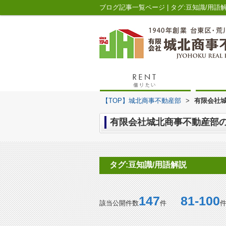
ブログ記事一覧ページ | タグ:豆知識/用
【TOP】城北商事不動産部
>
有限会社城
有限会社城北商事不動産部のブ
タグ:豆知識/用語解説
147
81-100
該当公開件数
件