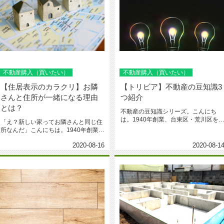
不動産購入（買いたい）
不動産購入（買いたい）
【住居表示のカラクリ】お隣
【トリビア】不動産の豆知識3
さんと住所が一緒になる理由
つ紹介
とは？
不動産の豆知識シリーズ。こんにち
は。1940年創業、台東区・荒川区を
「え？新しい家ってお隣さんと同じ住
心に活動する城北商事不動産部で...
所なんだ」こんにちは。1940年創業、
台東区・荒川区で地域愛着の城...
2020-08-16
2020-08-1