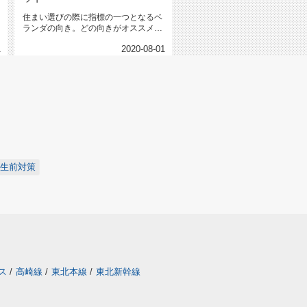
住まい選びの際に指標の一つとなるベ
ランダの向き。どの向きがオススメ？
こんにちは。1940年創業、台東...
1
2020-08-01
/生前対策
ス
/
高崎線
/
東北本線
/
東北新幹線