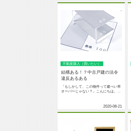
不動産購入（買いたい）
結構ある！？中古戸建の法令
違反あるある
「もしかして、この物件って建ぺい率
オーバーじゃない？」こんにちは。
1940年創業、台東区・荒川区で地...
2020-08-21