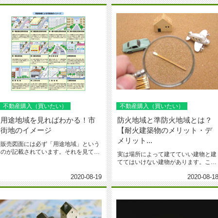
不動産購入（買いたい）
不動産購入（買いたい）
用途地域を見ればわかる！市
防火地域と準防火地域とは？
街地のイメージ
【耐火建築物のメリット・デ
メリット...
販売図面には必ず「用途地域」という
のが記載されています。それを見てど
実は場所によって建てていい建物と建
んな街並みか想像できてますか？こ...
ててはいけない建物があります。こん
にちは。1940年創業、台東区・...
2020-08-19
2020-08-1