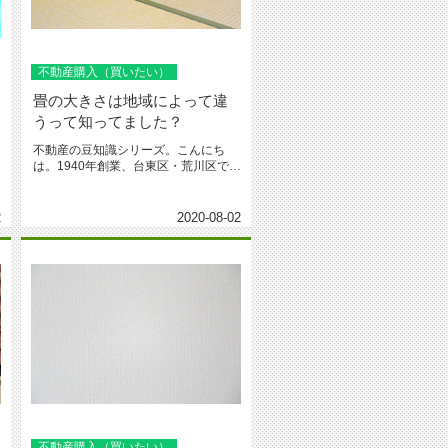
不動産購入（買いたい）
畳の大きさは地域によって違
うって知ってました？
不動産の豆知識シリーズ。こんにち
は。1940年創業、台東区・荒川区で地
域愛着の城北商事不動産部です。...
2
2020-08-02
不動産購入（買いたい）