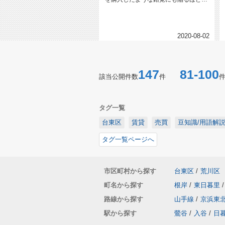
は見違えります。こんにちは。19...
2020-08-02
147
81-100
該当公開件数
件
タグ一覧
台東区
賃貸
売買
豆知識/用語解
タグ一覧ページへ
市区町村から探す
台東区
/
荒川区
町名から探す
根岸
/
東日暮里
/
路線から探す
山手線
/
京浜東
駅から探す
鶯谷
/
入谷
/
日