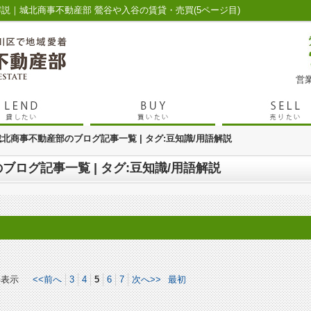
語解説｜城北商事不動産部 鶯谷や入谷の賃貸・売買(5ページ目)
営業
北商事不動産部のブログ記事一覧 | タグ:豆知識/用語解説
ログ記事一覧 | タグ:豆知識/用語解説
件表示
<<前へ
3
4
5
6
7
次へ>>
最初