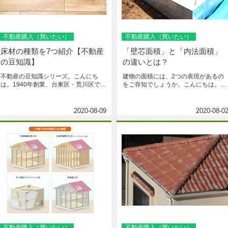
不動産購入（買いたい）
不動産購入（買いたい）
床材の種類を7つ紹介【不動産
「壁芯面積」と「内法面積」
の豆知識】
の違いとは？
不動産の豆知識シリーズ。こんにち
建物の面積には、2つの表現があるの
は。1940年創業、台東区・荒川区で地
をご存知でしょうか。こんにちは。
域愛着の城北商事不動産部です。...
1940年創業、台東区・荒川区で”...
2020-08-09
2020-08-0
不動産購入（買いたい）
不動産購入（買いたい）