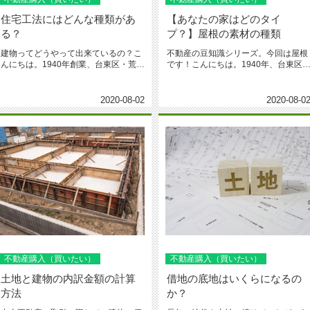
住宅工法にはどんな種類があ
【あなたの家はどのタイ
る？
プ？】屋根の素材の種類
建物ってどうやって出来ているの？こ
不動産の豆知識シリーズ。今回は屋根
んにちは。1940年創業、台東区・荒川
です！こんにちは。1940年、台東区
区で地域愛着の城北商事不動産...
荒川区で地域愛着の城北商事不...
2020-08-02
2020-08-0
不動産購入（買いたい）
不動産購入（買いたい）
土地と建物の内訳金額の計算
借地の底地はいくらになるの
方法
か？