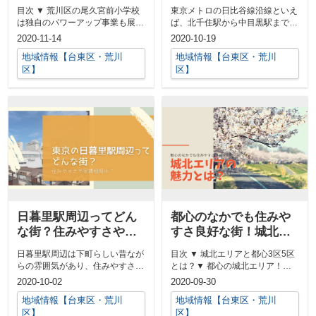
ルとしての学習も活発
なる家賃や物価とは？
目次 ▼ 荒川区の尾久宮前小学校
東京メトロの日比谷線沿線といえ
は独自のパワーアップ事業も展開
ば、北千住駅から中目黒駅まで22
▼ 荒川区内唯一のユネスコスク
駅ありますが、一体どの駅が人気
2020-11-14
2020-10-19
ール...
で住み...
地域情報【台東区・荒川
地域情報【台東区・荒川
区】
区】
日暮里駅周辺ってどん
都心のなかでも住みや
な街？住みやすさや家
すさ良好な街！城北エ
賃相場は？
リアの魅力とは？
日暮里駅周辺は下町らしい昔なが
目次 ▼ 城北エリアと都心3区5区
らの雰囲気があり、住みやすさが
とは？▼ 都心の城北エリア！そ
良い場所として近年人気となって
れぞれのエリアの特徴とは？▼
2020-10-02
2020-09-30
います。...
都...
地域情報【台東区・荒川
地域情報【台東区・荒川
区】
区】