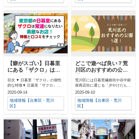
【癖がスゴい】日暮里
どこで遊べば良い？荒
にある「ザクロ」は常
川区のおすすめの公園5
連になりたい素敵なお
選！
目次 ▼ 日暮里「ザクロ」の個性
荒川区には日暮里繊維街や谷中銀
店！特徴と口コミをチ
的な特徴▼ 日暮里「ザクロ」の
座商店街に通じる「夕やけだんだ
ェック
口コミ▼ 日暮里「ザクロ」の概
ん」をはじめ、たくさんの公園や
2020-09-14
2020-09-10
要▼...
ホール・文...
地域情報【台東区・荒川
地域情報【台東区・荒川
区】
区】