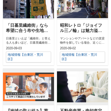
「日暮里繊維街」なら
昭和レトロ「ジョイフ
希望に合う布や生地が
ル三ノ輪」は魅力溢れ
見つかる
る店が多い商店街
日暮里といえば「繊維街」と答え
マンションやアパートなどの賃貸
る人も多いほど、日暮里繊維街に
物件を探している場合、近くに商
は色々な種類の生地や布を販売し
店街がある所が良いと思っている
2020-09-03
2020-09-02
ている問屋...
方もいるの...
地域情報【台東区・荒川
地域情報【台東区・荒川
区】
区】
【地域の取り組み】荒
不動産売買・売却査定