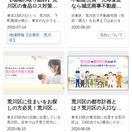
川区の食品ロス対策！
なら城北商事不動産部
こうやって食品ロスを
【台東区・荒川区の不
東京23区のひとつ、荒川区。 下
台東区・荒川区で不動産売買（売
減らしています
動産情報】
町風情が残り、東京のなかでもゆ
却・購入）をお考えではありませ
ったりとした時間を過ごせるこの
んか？「子どもが独立したから住
2020-07-14
2020-06-20
エ...
宅の買い替...
地域情報【台東区・荒川
当社について
区】
荒川区に住まいをお探
荒川区の都市計画と
しの方必見！荒川区の
は？荒川区の人口など
子育て支援について解
を数字で見てみよう！
東京23区内の北側に位置している
東京23区の東北部に位置する荒川
説
荒川区。近年では子育て世代に向
区は、23区内でも2番目に小さな
けて、待機児童を減らすために保
面積であることが特徴です。 荒
2020-06-15
2020-06-09