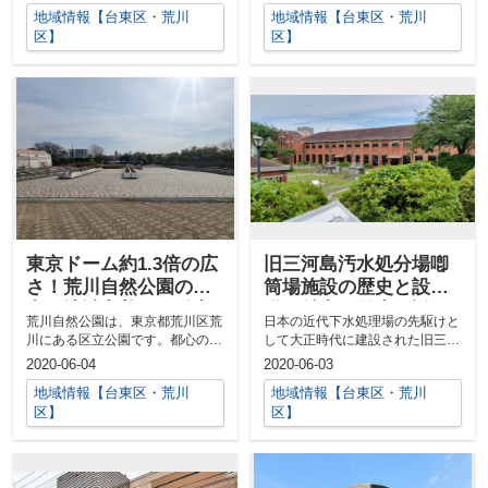
育園を増...
川区...
地域情報【台東区・荒川
地域情報【台東区・荒川
区】
区】
東京ドーム約1.3倍の広
旧三河島汚水処分場喞
さ！荒川自然公園の魅
筒場施設の歴史と設
力を地域密着の不動産
備、魅力を徹底解説
荒川自然公園は、東京都荒川区荒
日本の近代下水処理場の先駆けと
会社が紹介！
川にある区立公園です。都心の喧
して大正時代に建設された旧三河
騒を忘れ、自然の中でリフレッシ
島汚水処分場喞筒場施設は、東京
2020-06-04
2020-06-03
ュしたい人...
市の技師で...
地域情報【台東区・荒川
地域情報【台東区・荒川
区】
区】