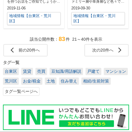
を持つお店をご存知でしょうか？
ァミリー層や単身層など色々です
表は普通の洋菓子店なのに、裏口
が、生活の中でコインランドリー
2019-11-06
2019-09-30
から...
を利...
地域情報【台東区・荒川
地域情報【台東区・荒川
区】
区】
83
該当公開件数：
件
21～40
件を表示
前の20件へ
次の20件へ
タグ一覧
台東区
賃貸
売買
豆知識/用語解説
戸建て
マンション
荒川区
お金/税金
土地
住み替え
相続/生前対策
タグ一覧ページへ