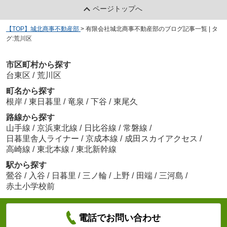
ページトップへ
【TOP】城北商事不動産部
>
有限会社城北商事不動産部のブログ記事一覧 | タ
グ:荒川区
市区町村から探す
台東区
/
荒川区
町名から探す
根岸
/
東日暮里
/
竜泉
/
下谷
/
東尾久
路線から探す
山手線
/
京浜東北線
/
日比谷線
/
常磐線
/
日暮里舎人ライナー
/
京成本線
/
成田スカイアクセス
/
高崎線
/
東北本線
/
東北新幹線
駅から探す
鶯谷
/
入谷
/
日暮里
/
三ノ輪
/
上野
/
田端
/
三河島
/
赤土小学校前
電話でお問い合わせ