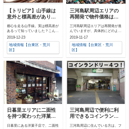
【トリビア】山手線は
三河島駅周辺エリアの
意外と標高差がありま
再開発で物件価格は変
す
わった？
都心を走る山手線。実は標高差が
三河島駅周辺エリアは再開発が進
あるって知っていました？こんに
んでいますが、具体的にどのよう
ちは。1940年創業、台東区・荒
な内容で街づくりを推進している
2019-12-23
2019-11-17
川区で地...
のか...
地域情報【台東区・荒川
地域情報【台東区・荒川
区】
区】
日暮里エリアに二面性
三河島周辺で便利に利
を持つ変わった洋菓子
用できるコインランド
店があるって本当？
リーの場所は？
日暮里にある洋菓子店で、二面性
三河島周辺に住んでいる方は、フ