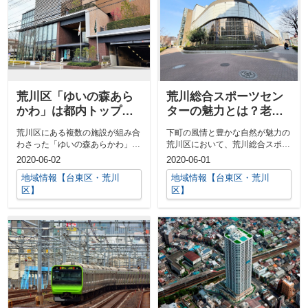
荒川区「ゆいの森あら
荒川総合スポーツセン
かわ」は都内トップク
ターの魅力とは？老若
ラスの品揃えの図書館
男女を問わず地元民か
荒川区にある複数の施設が組み合
下町の風情と豊かな自然が魅力の
ら愛される施設を紹介
わさった「ゆいの森あらかわ」。
荒川区において、荒川総合スポー
様々な用途で大人から子供まで利
ツセンターは地元住民のアクティ
2020-06-02
2020-06-01
用できる公...
ブスペース...
地域情報【台東区・荒川
地域情報【台東区・荒川
区】
区】