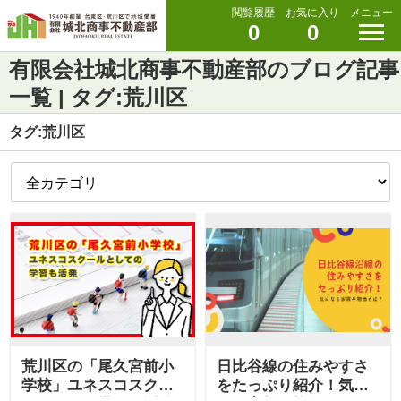
閲覧履歴
お気に入り
メニュー
0
0
有限会社城北商事不動産部のブログ記事
一覧 | タグ:荒川区
タグ:荒川区
荒川区の「尾久宮前小
日比谷線の住みやすさ
学校」ユネスコスクー
をたっぷり紹介！気に