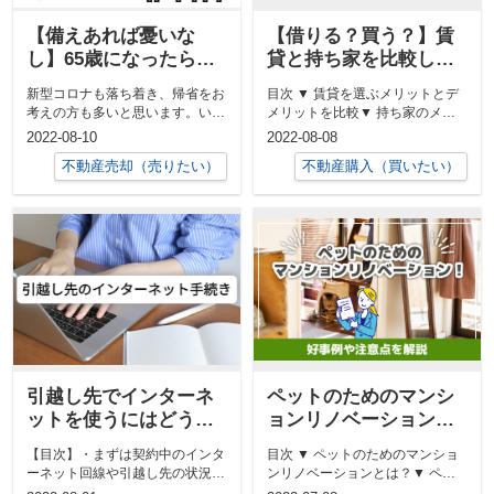
【備えあれば憂いな
【借りる？買う？】賃
し】65歳になったら知
貸と持ち家を比較して
っておきたい3つの価格
自分にぴったりなほう
新型コロナも落ち着き、帰省をお
目次 ▼ 賃貸を選ぶメリットとデ
を選ぼう
考えの方も多いと思います。いよ
メリットを比較▼ 持ち家のメリ
いよ団塊の世代が後期高齢者とな
ットとデメリットについて▼ 賃
2022-08-10
2022-08-08
る時期に差...
貸に...
不動産売却（売りたい）
不動産購入（買いたい）
引越し先でインターネ
ペットのためのマンシ
ットを使うにはどうし
ョンリノベーション！
たらいい？手続きの流
好事例や注意点を解説
【目次】・まずは契約中のインタ
目次 ▼ ペットのためのマンショ
れを解説！
ーネット回線や引越し先の状況を
ンリノベーションとは？▼ ペッ
確認しよう！・引越し先でも同じ
トのためのマンションリノベーシ