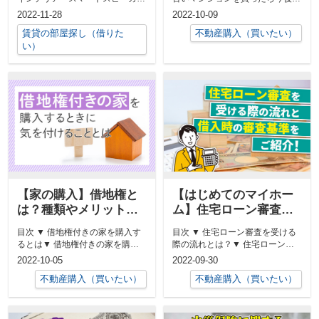
ー」▼ QOLを上げるおすすめの
うなるんだろうと考えたことはあ
2022-11-28
2022-10-09
イ...
りませんか...
賃貸の部屋探し（借りた
不動産購入（買いたい）
い）
【家の購入】借地権と
【はじめてのマイホー
は？種類やメリットデ
ム】住宅ローン審査を
メリットをわかりやす
受ける際の流れと借入
目次 ▼ 借地権付きの家を購入す
目次 ▼ 住宅ローン審査を受ける
く解説
時の審査基準をご紹
るとは▼ 借地権付きの家を購入
際の流れとは？▼ 住宅ローンを
介！
するメリットとデメリット▼ 借
組む際の審査基準▼ 住宅ローン
2022-10-05
2022-09-30
地権...
審査...
不動産購入（買いたい）
不動産購入（買いたい）