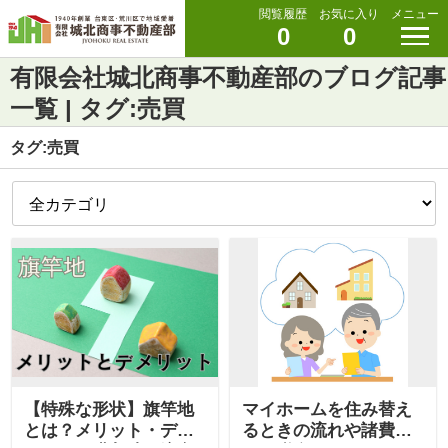
閲覧履歴
お気に入り
メニュー
0
0
有限会社城北商事不動産部のブログ記事
一覧 | タグ:売買
タグ:売買
【特殊な形状】旗竿地
マイホームを住み替え
とは？メリット・デメ
るときの流れや諸費