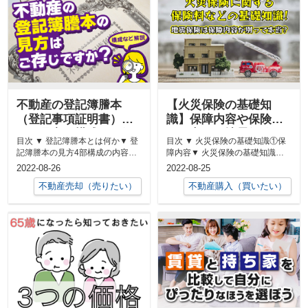
不動産の登記簿謄本
【火災保険の基礎知
（登記事項証明書）と
識】保障内容や保険料
は？見方や構成など解
の目安は？地震保険と
目次 ▼ 登記簿謄本とは何か▼ 登
目次 ▼ 火災保険の基礎知識①保
説
の違いって？
記簿謄本の見方4部構成の内容に
障内容▼ 火災保険の基礎知識②
ついて▼ 登記簿謄本に記された
地震保険▼ 火災保険の基礎知識
2022-08-26
2022-08-25
ア...
③保...
不動産売却（売りたい）
不動産購入（買いたい）