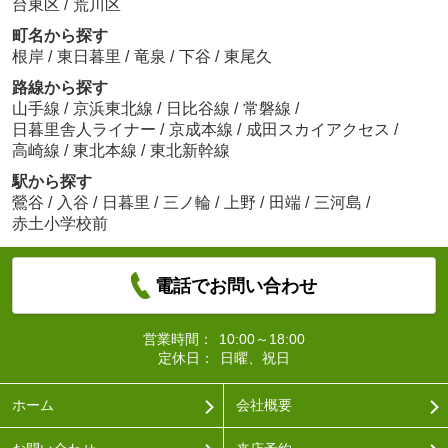
台東区
/
荒川区
町名から探す
根岸
/
東日暮里
/
竜泉
/
下谷
/
東尾久
路線から探す
山手線
/
京浜東北線
/
日比谷線
/
常磐線
/
日暮里舎人ライナー
/
京成本線
/
成田スカイアクセス
/
高崎線
/
東北本線
/
東北新幹線
駅から探す
鶯谷
/
入谷
/
日暮里
/
三ノ輪
/
上野
/
田端
/
三河島
/
赤土小学校前
電話でお問い合わせ
営業時間：
10:00～18:00
定休日：
日曜、祝日
ホーム
会社概要