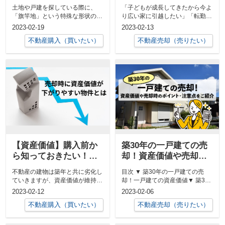
リットや購入時の注意
用・税金は？
土地や戸建を探している際に、
「子どもが成長してきたから今よ
点【用語解説】
「旗竿地」という特殊な形状の土
り広い家に引越したい」「転勤す
地を目にすることもあるかと思い
ることになり新たな家に引越さな
2023-02-19
2023-02-13
ます。特に都...
いといけな...
不動産購入（買いたい）
不動産売却（売りたい）
【資産価値】購入前か
築30年の一戸建ての売
ら知っておきたい！売
却！資産価値や売却時
却時に価格が下がりや
のポイント・注意点を
不動産の建物は築年と共に劣化し
目次 ▼ 築30年の一戸建ての売
すい不動産の特徴と
ご紹介
ていきますが、資産価値が維持し
却！一戸建ての資産価値▼ 築30
は？
やすい物件と資産価値が下がりや
年の一戸建ての売却！売却時のポ
2023-02-12
2023-02-06
すい物件が...
イ...
不動産購入（買いたい）
不動産売却（売りたい）