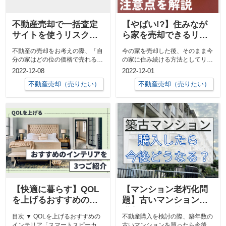
不動産売却で一括査定
【やばい!?】住みなが
サイトを使うリスクと
ら家を売却できるリー
は？仕組みとデメリッ
スバックとは？仕組み
不動産の売却をお考えの際、「自
今の家を売却した後、そのまま今
トを解説
やメリット・デメリッ
分の家はどの位の価格で売れるの
の家に住み続ける方法としてリー
トを解説
だろう」と気になる方も多いでし
スバックがあります。リースバッ
2022-12-08
2022-12-01
ょう。イン...
クは、使い...
不動産売却（売りたい）
不動産売却（売りたい）
【快適に暮らす】QOL
【マンション老朽化問
を上げるおすすめのイ
題】古いマンションを
ンテリアを3つご紹介
購入したら今後どうな
目次 ▼ QOLを上げるおすすめの
不動産購入を検討の際、築年数の
る？
インテリア「スマートスピーカ
古いマンションを買ったら今後ど