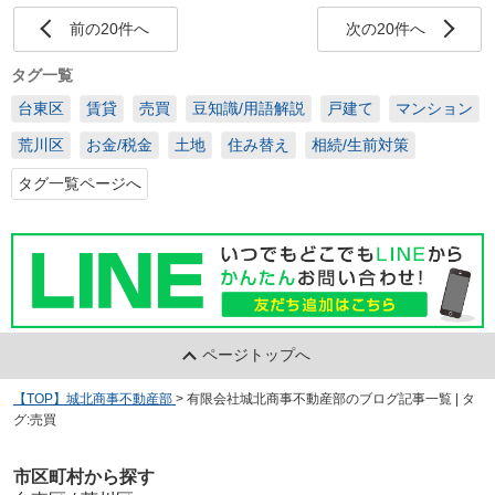
前の20件へ
次の20件へ
タグ一覧
台東区
賃貸
売買
豆知識/用語解説
戸建て
マンション
荒川区
お金/税金
土地
住み替え
相続/生前対策
タグ一覧ページへ
ページトップへ
【TOP】城北商事不動産部
>
有限会社城北商事不動産部のブログ記事一覧 | タ
グ:売買
市区町村から探す