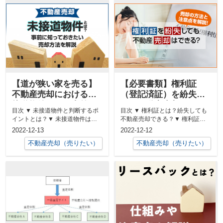
【道が狭い家を売る】
【必要書類】権利証
不動産売却における未
（登記済証）を紛失し
接道物件とは？事前に
ても不動産売却はでき
目次 ▼ 未接道物件と判断するポ
目次 ▼ 権利証とは？紛失しても
知っておきたい売却方
る？売却の方法と注意
イントとは？▼ 未接道物件は売
不動産売却できる？▼ 権利証を
法を解説
点を解説！
却できる？▼ 未接道物件を売却
紛失しても不動産売却する方法
2022-12-13
2022-12-12
する...
は？▼...
不動産売却（売りたい）
不動産売却（売りたい）