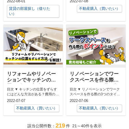
2022-08-01
2022-07-08
業者を継続...
ョン...
賃貸の部屋探し（借りた
不動産購入（買いたい）
い）
リフォームやリノベー
リノベーションでワー
ションでキッチンの位
クスペースを作る際の
置をずらす方法を解
ポイントとは？費用相
目次 ▼ キッチンの位置をずらす
目次 ▼ リノベーションでワーク
説！
場もご紹介
にはどんな方法がある？費用の目
スペースを作る際の3つのタイプ
安も解説▼ キッチンの位置をず
▼ ワークスペースのリノベーシ
2022-07-07
2022-07-06
らす...
ョン...
不動産購入（買いたい）
不動産購入（買いたい）
219
該当公開件数：
件
21～40
件を表示