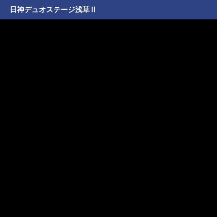
日神デュオステージ浅草Ⅱ