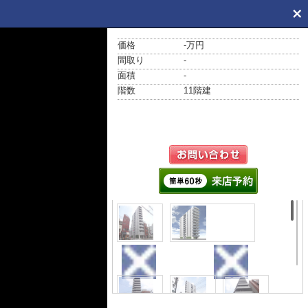
価格
-万円
間取り
-
面積
-
階数
11階建
外観
外観パース